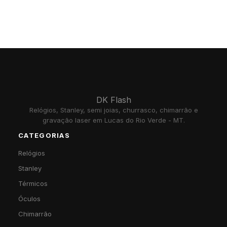
DK Flash
Relógios, Stanley, semi joias, churrasco, chimarrão e
gravação laser em Lucas do Rio Verde - MT.
CATEGORIAS
Relógios
Stanley
Térmicos
Óculos
Chimarrão