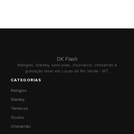
DK Flash
Relógios, Stanley, semi joias, churrasco, chimarrão e
gravação laser em Lucas do Rio Verde - MT.
CATEGORIAS
Relógios
Stanley
Térmicos
Óculos
Chimarrão