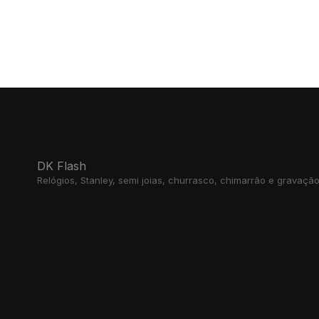
DK Flash
Relógios, Stanley, semi joias, churrasco, chimarrão e gravaçã