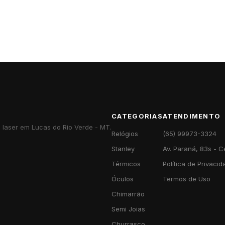
CATEGORIAS
ATENDIMENTO
o laser em Lucas do Rio Verde - MT.
Relógios
(65) 99973-3324
Stanley
Av. Paraná, 83s - C
Térmicos
Política de Privaci
Óculos
Termos de Uso
Chimarrão
Semi Joias
Churrasco